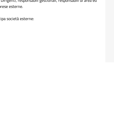
irigenti, responsabili gestionali, responsabili di area ed
prese esterne.
ipa società esterne: