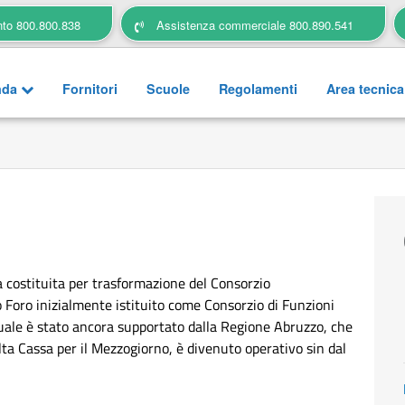
nto 800.800.838
Assistenza commerciale 800.890.541
nda
Fornitori
Scuole
Regolamenti
Area tecnic
a costituita per trasformazione del Consorzio
Foro inizialmente istituito come Consorzio di Funzioni
uale è stato ancora supportato dalla Regione Abruzzo, che
lta Cassa per il Mezzogiorno, è divenuto operativo sin dal