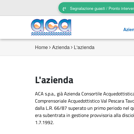
Segnalazione guasti / Pronto interve
Azie
Home
Azienda
L'azienda
L'azienda
ACA s.p.a., già Azienda Consortile Acquedottistic
Comprensoriale Acquedottistico Val Pescara Tavo 
dalla L.R. 66/87 superato un primo periodo nel q
era subentrata in gestione provvisoria alla discio
1.7.1992.