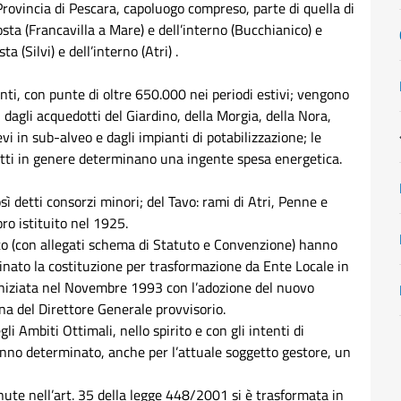
Provincia di Pescara, capoluogo compreso, parte di quella di
sta (Francavilla a Mare) e dell’interno (Bucchianico) e
a (Silvi) e dell’interno (Atri) .
nti, con punte di oltre 650.000 nei periodi estivi; vengono
dagli acquedotti del Giardino, della Morgia, della Nora,
evi in sub-alveo e dagli impianti di potabilizzazione; le
fatti in genere determinano una ingente spesa energetica.
sì detti consorzi minori; del Tavo: rami di Atri, Penne e
oro istituito nel 1925.
o (con allegati schema di Statuto e Convenzione) hanno
inato la costituzione per trasformazione da Ente Locale in
niziata nel Novembre 1993 con l’adozione del nuovo
na del Direttore Generale provvisorio.
li Ambiti Ottimali, nello spirito e con gli intenti di
no determinato, anche per l’attuale soggetto gestore, un
enute nell’art. 35 della legge 448/2001 si è trasformata in