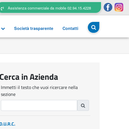
Assistenza commerciale da mobile 02.94.15.4228
a
Società trasparente
Contatti
Cerca in Azienda
Immetti il testo che vuoi ricercare nella
sezione
D.U.R.C.