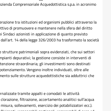
Azienda Comprensoriale Acquedottistica s.p.a. in acronimo
erazione tra istituzioni ed organismi pubblici attraverso la
iettivo di promuovere e mantenere nella sfera del diritto
ei Sindaci azionisti in applicazione di quanto previsto
a dall’art. 14 della legge 326/2003 ha trasformato la società
e strutture patrimoniali sopra evidenziati, che sui settori
 impianti depurativi; la gestione consiste in interventi di
enzione straordinaria; gli investimenti sono destinati
potenziamento. Vengono inoltre individuati, oltre alle
amento sulle strutture acquedottistiche sia adduttrici che
nalizzate tramite appalti e comodati le attività
 clorazione, filtrazione, accertamento analitici sull’acqua
sura, sollevamenti, esercizio dei potabilizzatori ecc.).