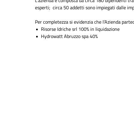
L’azienda è composta da circa 180 dipendenti tra D
esperti; circa 50 addetti sono impiegati dalle im
Per completezza si evidenzia che l’Azienda partec
Risorse Idriche srl 100% in liquidazione
Hydrowatt Abruzzo spa 40%