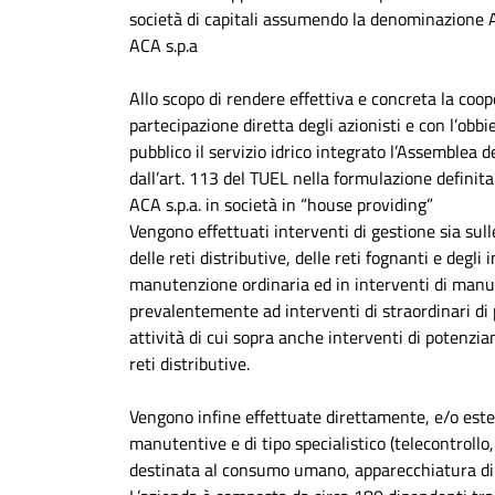
società di capitali assumendo la denominazione 
ACA s.p.a
Allo scopo di rendere effettiva e concreta la coop
partecipazione diretta degli azionisti e con l’obb
pubblico il servizio idrico integrato l’Assemblea d
dall’art. 113 del TUEL nella formulazione definit
ACA s.p.a. in società in “house providing”
Vengono effettuati interventi di gestione sia sull
delle reti distributive, delle reti fognanti e degli
manutenzione ordinaria ed in interventi di manut
prevalentemente ad interventi di straordinari di 
attività di cui sopra anche interventi di potenzi
reti distributive.
Vengono infine effettuate direttamente, e/o ester
manutentive e di tipo specialistico (telecontrollo,
destinata al consumo umano, apparecchiatura di mi