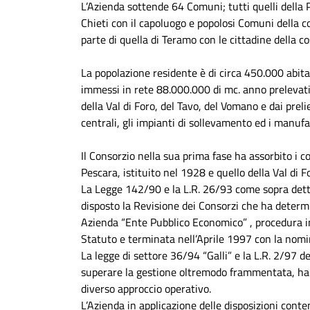
L’Azienda sottende 64 Comuni; tutti quelli della 
Chieti con il capoluogo e popolosi Comuni della co
parte di quella di Teramo con le cittadine della cost
La popolazione residente è di circa 450.000 abita
immessi in rete 88.000.000 di mc. anno prelevati 
della Val di Foro, del Tavo, del Vomano e dai preli
centrali, gli impianti di sollevamento ed i manu
Il Consorzio nella sua prima fase ha assorbito i co
Pescara, istituito nel 1928 e quello della Val di F
La Legge 142/90 e la L.R. 26/93 come sopra dett
disposto la Revisione dei Consorzi che ha determ
Azienda “Ente Pubblico Economico” , procedura i
Statuto e terminata nell’Aprile 1997 con la nomi
La legge di settore 36/94 “Galli” e la L.R. 2/97 deg
superare la gestione oltremodo frammentata, han
diverso approccio operativo.
L’Azienda in applicazione delle disposizioni cont