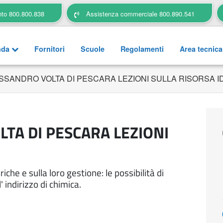
nto 800.800.838
Assistenza commerciale 800.890.541
nda
Fornitori
Scuole
Regolamenti
Area tecnic
LESSANDRO VOLTA DI PESCARA LEZIONI SULLA RISORSA I
LTA DI PESCARA LEZIONI
iche e sulla loro gestione: le possibilità di
' indirizzo di chimica.