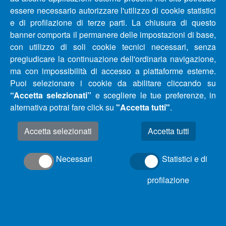
RIDUZIONE IDRICHE COMUNI PROVINCIA DI
essere necessario autorizzare l'utilizzo di cookie statistici
PESCARA E CHIETI DAL 28/09/2020 AL 06/10/2020
e di profilazione di terze parti. La chiusura di questo
banner comporta il permanere delle impostazioni di base,
AGGIORNAMENTO – COMUNICATO INTERRUZIONE E
con utilizzo di soli cookie tecnici necessari, senza
RIDUZIONE IDRICHE COMUNI PROVINCIA DI
pregiudicare la continuazione dell'ordinaria navigazione,
PESCARA E CHIETI- COMUNI DI FRANCAVILLA AL
ma con impossibilità di accesso a piattaforme esterne.
MARE(CH) E MIGLIANICO (CH)
Puoi selezionare i cookie da abilitare cliccando su
“Accetta selezionati”
e scegliere le tue preferenze, in
alternativa potrai fare click su
"Accetta tutti"
.
AGGIORNAMENTO – COMUNICATO INTERRUZIONE E
RIDUZIONE IDRICHE COMUNI PROVINCIA DI
Accetta selezionati
PESCARA E CHIETI DAL 25/09/2020 AL 29/09/2020
Necessari
Statistici e di
AGGIORNAMENTO – COMUNICATO INTERRUZIONE E
RIDUZIONE IDRICHE COMUNI PROVINCIA DI
profilazione
PESCARA, CHIETI E TERAMO DAL 22/09/2020 AL
25/09/2020