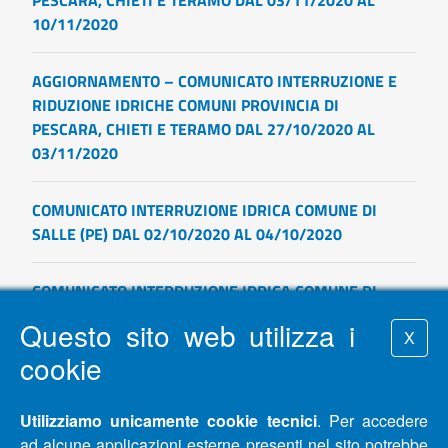
PESCARA, CHIETI E TERAMO DAL 03/11/2020 AL
10/11/2020
AGGIORNAMENTO – COMUNICATO INTERRUZIONE E
RIDUZIONE IDRICHE COMUNI PROVINCIA DI
PESCARA, CHIETI E TERAMO DAL 27/10/2020 AL
03/11/2020
COMUNICATO INTERRUZIONE IDRICA COMUNE DI
SALLE (PE) DAL 02/10/2020 AL 04/10/2020
COMUNICATO INTERRUZIONE IDRICA COMUNE DI
SALLE(PE)
Questo sito web utilizza i
X
cookie
COMUNICATO PAGAMENTI - EMERGENZA COVID-19
Utilizziamo unicamente cookie tecnici
. Per accedere
AGGIORNAMENTO – COMUNICATO INTERRUZIONE E
ad alcune applicazioni esterne presenti nel sito potrebbe