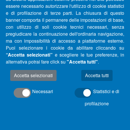
essere necessario autorizzare l'utilizzo di cookie statistici
PESCARA, CHIETI E TERAMO DAL 22/09/2020 AL
e di profilazione di terze parti. La chiusura di questo
25/09/2020
banner comporta il permanere delle impostazioni di base,
con utilizzo di soli cookie tecnici necessari, senza
AGGIORNAMENTO APERTURA UFFICIO CLIENTI E
pregiudicare la continuazione dell'ordinaria navigazione,
SPORTELLI DI ACA SPA DI SILVI (TE)
ma con impossibilità di accesso a piattaforme esterne.
Puoi selezionare i cookie da abilitare cliccando su
COMUNICATO INTERRUZIONE IDRICA COMUNE DI
“Accetta selezionati”
e scegliere le tue preferenze, in
MONTESILVANO (PE)
alternativa potrai fare click su
"Accetta tutti"
.
Accetta selezionati
AGGIORNAMENTO – COMUNICATO INTERRUZIONE E
RIDUZIONE IDRICHE COMUNI PROVINCIA DI
PESCARA E CHIETI DAL 14/09/2020 AL 22/09/2020
Necessari
Statistici e di
profilazione
AGGIORNAMENTO – COMUNICATO INTERRUZIONE E
RIDUZIONE IDRICHE COMUNI PROVINCIA DI
PESCARA E CHIETI DAL 07/09/2020 AL 15/09/2020