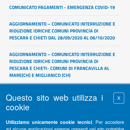
COMUNICATO PAGAMENTI - EMERGENZA COVID-19
AGGIORNAMENTO – COMUNICATO INTERRUZIONE E
RIDUZIONE IDRICHE COMUNI PROVINCIA DI
PESCARA E CHIETI DAL 28/09/2020 AL 06/10/2020
AGGIORNAMENTO – COMUNICATO INTERRUZIONE E
RIDUZIONE IDRICHE COMUNI PROVINCIA DI
PESCARA E CHIETI- COMUNI DI FRANCAVILLA AL
MARE(CH) E MIGLIANICO (CH)
AGGIORNAMENTO – COMUNICATO INTERRUZIONE E
Questo sito web utilizza i
X
RIDUZIONE IDRICHE COMUNI PROVINCIA DI
cookie
PESCARA E CHIETI DAL 25/09/2020 AL 29/09/2020
Utilizziamo unicamente cookie tecnici
AGGIORNAMENTO – COMUNICATO INTERRUZIONE E
. Per accedere
ad alcune applicazioni esterne presenti nel sito potrebbe
RIDUZIONE IDRICHE COMUNI PROVINCIA DI