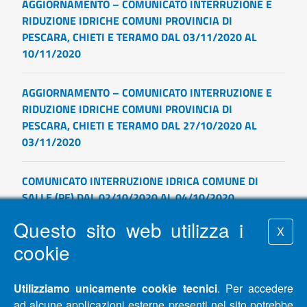
AGGIORNAMENTO – COMUNICATO INTERRUZIONE E
RIDUZIONE IDRICHE COMUNI PROVINCIA DI
PESCARA, CHIETI E TERAMO DAL 03/11/2020 AL
10/11/2020
AGGIORNAMENTO – COMUNICATO INTERRUZIONE E
RIDUZIONE IDRICHE COMUNI PROVINCIA DI
PESCARA, CHIETI E TERAMO DAL 27/10/2020 AL
03/11/2020
COMUNICATO INTERRUZIONE IDRICA COMUNE DI
SALLE (PE) DAL 02/10/2020 AL 04/10/2020
Questo sito web utilizza i
X
COMUNICATO INTERRUZIONE IDRICA COMUNE DI
cookie
SALLE(PE)
Utilizziamo unicamente cookie tecnici
. Per accedere
COMUNICATO PAGAMENTI - EMERGENZA COVID-19
ad alcune applicazioni esterne presenti nel sito potrebbe