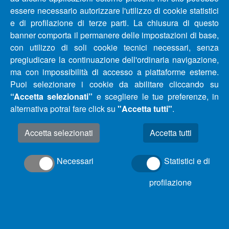
essere necessario autorizzare l'utilizzo di cookie statistici
AGGIORNAMENTO – COMUNICATO INTERRUZIONE E
e di profilazione di terze parti. La chiusura di questo
RIDUZIONE IDRICHE COMUNI PROVINCIA DI
banner comporta il permanere delle impostazioni di base,
PESCARA E CHIETI DAL 28/09/2020 AL 06/10/2020
con utilizzo di soli cookie tecnici necessari, senza
pregiudicare la continuazione dell'ordinaria navigazione,
AGGIORNAMENTO – COMUNICATO INTERRUZIONE E
ma con impossibilità di accesso a piattaforme esterne.
RIDUZIONE IDRICHE COMUNI PROVINCIA DI
Puoi selezionare i cookie da abilitare cliccando su
PESCARA E CHIETI- COMUNI DI FRANCAVILLA AL
“Accetta selezionati”
e scegliere le tue preferenze, in
MARE(CH) E MIGLIANICO (CH)
alternativa potrai fare click su
"Accetta tutti"
.
Accetta selezionati
AGGIORNAMENTO – COMUNICATO INTERRUZIONE E
RIDUZIONE IDRICHE COMUNI PROVINCIA DI
Necessari
Statistici e di
PESCARA E CHIETI DAL 25/09/2020 AL 29/09/2020
profilazione
AGGIORNAMENTO – COMUNICATO INTERRUZIONE E
RIDUZIONE IDRICHE COMUNI PROVINCIA DI
PESCARA, CHIETI E TERAMO DAL 22/09/2020 AL
25/09/2020