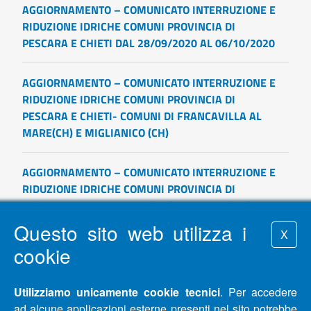
AGGIORNAMENTO – COMUNICATO INTERRUZIONE E
RIDUZIONE IDRICHE COMUNI PROVINCIA DI
PESCARA E CHIETI DAL 28/09/2020 AL 06/10/2020
AGGIORNAMENTO – COMUNICATO INTERRUZIONE E
RIDUZIONE IDRICHE COMUNI PROVINCIA DI
PESCARA E CHIETI- COMUNI DI FRANCAVILLA AL
MARE(CH) E MIGLIANICO (CH)
AGGIORNAMENTO – COMUNICATO INTERRUZIONE E
RIDUZIONE IDRICHE COMUNI PROVINCIA DI
PESCARA E CHIETI DAL 25/09/2020 AL 29/09/2020
Questo sito web utilizza i
X
AGGIORNAMENTO – COMUNICATO INTERRUZIONE E
cookie
RIDUZIONE IDRICHE COMUNI PROVINCIA DI
PESCARA, CHIETI E TERAMO DAL 22/09/2020 AL
Utilizziamo unicamente cookie tecnici
. Per accedere
25/09/2020
ad alcune applicazioni esterne presenti nel sito potrebbe