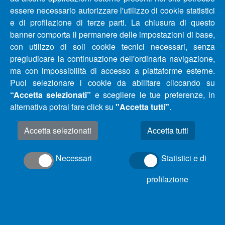
essere necessario autorizzare l'utilizzo di cookie statistici
AGGIORNAMENTO APERTURA UFFICIO CLIENTI E
e di profilazione di terze parti. La chiusura di questo
SPORTELLI DI ACA SPA DI SILVI (TE)
banner comporta il permanere delle impostazioni di base,
con utilizzo di soli cookie tecnici necessari, senza
COMUNICATO INTERRUZIONE IDRICA COMUNE DI
pregiudicare la continuazione dell'ordinaria navigazione,
MONTESILVANO (PE)
ma con impossibilità di accesso a piattaforme esterne.
Puoi selezionare i cookie da abilitare cliccando su
“Accetta selezionati”
e scegliere le tue preferenze, in
AGGIORNAMENTO – COMUNICATO INTERRUZIONE E
alternativa potrai fare click su
"Accetta tutti"
.
RIDUZIONE IDRICHE COMUNI PROVINCIA DI
PESCARA E CHIETI DAL 14/09/2020 AL 22/09/2020
Accetta selezionati
AGGIORNAMENTO – COMUNICATO INTERRUZIONE E
Necessari
Statistici e di
RIDUZIONE IDRICHE COMUNI PROVINCIA DI
PESCARA E CHIETI DAL 07/09/2020 AL 15/09/2020
profilazione
AGGIORNAMENTO – COMUNICATO INTERRUZIONE E
RIDUZIONE IDRICHE COMUNI PROVINCIA DI