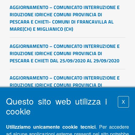
AGGIORNAMENTO – COMUNICATO INTERRUZIONE E
RIDUZIONE IDRICHE COMUNI PROVINCIA DI
PESCARA E CHIETI- COMUNI DI FRANCAVILLA AL
MARE(CH) E MIGLIANICO (CH)
AGGIORNAMENTO – COMUNICATO INTERRUZIONE E
RIDUZIONE IDRICHE COMUNI PROVINCIA DI
PESCARA E CHIETI DAL 25/09/2020 AL 29/09/2020
AGGIORNAMENTO – COMUNICATO INTERRUZIONE E
RIDUZIONE IDRICHE COMUNI PROVINCIA DI
PESCARA, CHIETI E TERAMO DAL 22/09/2020 AL
Questo sito web utilizza i
25/09/2020
X
cookie
AGGIORNAMENTO APERTURA UFFICIO CLIENTI E
SPORTELLI DI ACA SPA DI SILVI (TE)
Utilizziamo unicamente cookie tecnici
. Per accedere
ad alcune applicazioni esterne presenti nel sito potrebbe