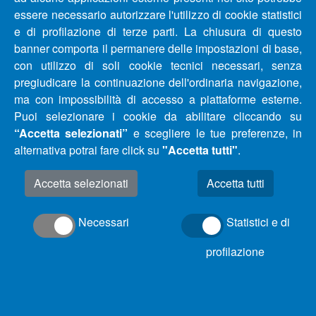
COMUNICATO INTERRUZIONE IDRICA COMUNE DI
essere necessario autorizzare l'utilizzo di cookie statistici
MONTESILVANO (PE)
e di profilazione di terze parti. La chiusura di questo
banner comporta il permanere delle impostazioni di base,
con utilizzo di soli cookie tecnici necessari, senza
AGGIORNAMENTO – COMUNICATO INTERRUZIONE E
pregiudicare la continuazione dell'ordinaria navigazione,
RIDUZIONE IDRICHE COMUNI PROVINCIA DI
ma con impossibilità di accesso a piattaforme esterne.
PESCARA E CHIETI DAL 14/09/2020 AL 22/09/2020
Puoi selezionare i cookie da abilitare cliccando su
“Accetta selezionati”
e scegliere le tue preferenze, in
AGGIORNAMENTO – COMUNICATO INTERRUZIONE E
alternativa potrai fare click su
"Accetta tutti"
.
RIDUZIONE IDRICHE COMUNI PROVINCIA DI
PESCARA E CHIETI DAL 07/09/2020 AL 15/09/2020
Accetta selezionati
AGGIORNAMENTO – COMUNICATO INTERRUZIONE E
Necessari
Statistici e di
RIDUZIONE IDRICHE COMUNI PROVINCIA DI
profilazione
PESCARA, CHIETI E TERAMO DAL 01/09/2020 AL
08/09/2020
AGGIORNAMENTO – COMUNICATO INTERRUZIONE E