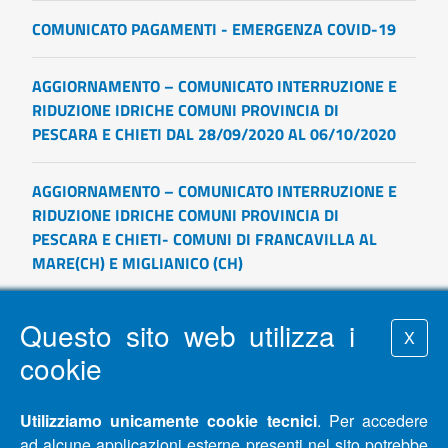
COMUNICATO PAGAMENTI - EMERGENZA COVID-19
AGGIORNAMENTO – COMUNICATO INTERRUZIONE E
RIDUZIONE IDRICHE COMUNI PROVINCIA DI
PESCARA E CHIETI DAL 28/09/2020 AL 06/10/2020
AGGIORNAMENTO – COMUNICATO INTERRUZIONE E
RIDUZIONE IDRICHE COMUNI PROVINCIA DI
PESCARA E CHIETI- COMUNI DI FRANCAVILLA AL
MARE(CH) E MIGLIANICO (CH)
AGGIORNAMENTO – COMUNICATO INTERRUZIONE E
Questo sito web utilizza i
X
RIDUZIONE IDRICHE COMUNI PROVINCIA DI
cookie
PESCARA E CHIETI DAL 25/09/2020 AL 29/09/2020
Utilizziamo unicamente cookie tecnici
. Per accedere
AGGIORNAMENTO – COMUNICATO INTERRUZIONE E
ad alcune applicazioni esterne presenti nel sito potrebbe