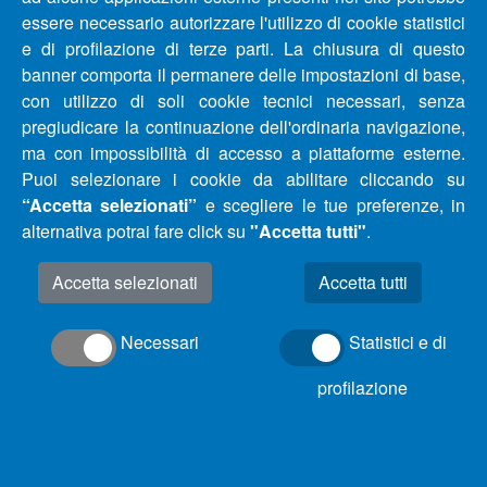
RIDUZIONE IDRICHE COMUNI PROVINCIA DI
essere necessario autorizzare l'utilizzo di cookie statistici
PESCARA, CHIETI E TERAMO DAL 22/09/2020 AL
e di profilazione di terze parti. La chiusura di questo
25/09/2020
banner comporta il permanere delle impostazioni di base,
con utilizzo di soli cookie tecnici necessari, senza
AGGIORNAMENTO APERTURA UFFICIO CLIENTI E
pregiudicare la continuazione dell'ordinaria navigazione,
SPORTELLI DI ACA SPA DI SILVI (TE)
ma con impossibilità di accesso a piattaforme esterne.
Puoi selezionare i cookie da abilitare cliccando su
COMUNICATO INTERRUZIONE IDRICA COMUNE DI
“Accetta selezionati”
e scegliere le tue preferenze, in
MONTESILVANO (PE)
alternativa potrai fare click su
"Accetta tutti"
.
Accetta selezionati
AGGIORNAMENTO – COMUNICATO INTERRUZIONE E
RIDUZIONE IDRICHE COMUNI PROVINCIA DI
Necessari
Statistici e di
PESCARA E CHIETI DAL 14/09/2020 AL 22/09/2020
profilazione
AGGIORNAMENTO – COMUNICATO INTERRUZIONE E
RIDUZIONE IDRICHE COMUNI PROVINCIA DI
PESCARA E CHIETI DAL 07/09/2020 AL 15/09/2020