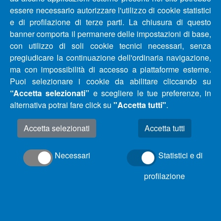
24/11/2020
essere necessario autorizzare l'utilizzo di cookie statistici
e di profilazione di terze parti. La chiusura di questo
AGGIORNAMENTO – COMUNICATO INTERRUZIONE E
banner comporta il permanere delle impostazioni di base,
RIDUZIONE IDRICHE COMUNI PROVINCIA DI
con utilizzo di soli cookie tecnici necessari, senza
PESCARA, CHIETI E TERAMO DAL 09/11/2020 AL
pregiudicare la continuazione dell'ordinaria navigazione,
17/11/2020
ma con impossibilità di accesso a piattaforme esterne.
Puoi selezionare i cookie da abilitare cliccando su
“Accetta selezionati”
e scegliere le tue preferenze, in
AGGIORNAMENTO – COMUNICATO INTERRUZIONE E
alternativa potrai fare click su
"Accetta tutti"
.
RIDUZIONE IDRICHE COMUNI PROVINCIA DI
PESCARA, CHIETI E TERAMO DAL 03/11/2020 AL
Accetta selezionati
10/11/2020
Necessari
Statistici e di
AGGIORNAMENTO – COMUNICATO INTERRUZIONE E
RIDUZIONE IDRICHE COMUNI PROVINCIA DI
profilazione
PESCARA, CHIETI E TERAMO DAL 27/10/2020 AL
03/11/2020