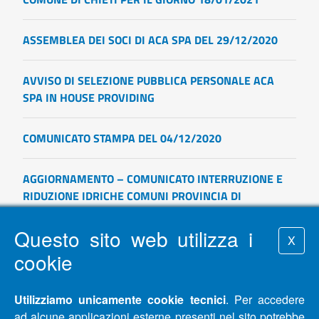
ASSEMBLEA DEI SOCI DI ACA SPA DEL 29/12/2020
AVVISO DI SELEZIONE PUBBLICA PERSONALE ACA
SPA IN HOUSE PROVIDING
COMUNICATO STAMPA DEL 04/12/2020
AGGIORNAMENTO – COMUNICATO INTERRUZIONE E
RIDUZIONE IDRICHE COMUNI PROVINCIA DI
PESCARA, CHIETI E TERAMO DAL 24/11/2020 AL
01/12/2020
Questo sito web utilizza i
X
cookie
AGGIORNAMENTO – COMUNICATO INTERRUZIONE E
RIDUZIONE IDRICHE COMUNI PROVINCIA DI
Utilizziamo unicamente cookie tecnici
. Per accedere
PESCARA, CHIETI E TERAMO DAL 16/11/2020 AL
ad alcune applicazioni esterne presenti nel sito potrebbe