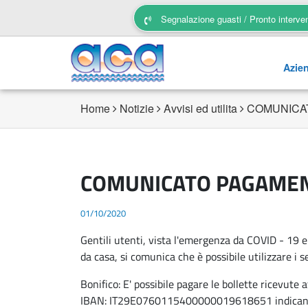
Segnalazione guasti / Pronto interve
Azie
Home
Notizie
Avvisi ed utilita
COMUNICAT
COMUNICATO PAGAMENT
01/10/2020
Gentili utenti, vista l'emergenza da COVID - 19 e 
da casa, si comunica che è possibile utilizzare i 
Bonifico: E' possibile pagare le bollette ricevute
IBAN: IT29E0760115400000019618651 indicando