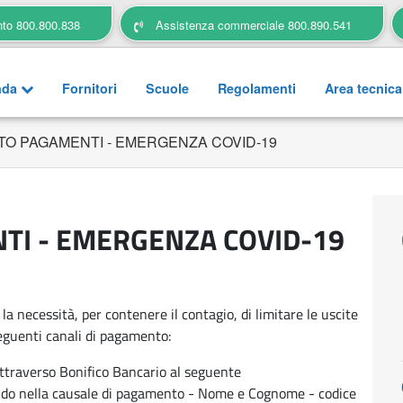
nto 800.800.838
Assistenza commerciale 800.890.541
nda
Fornitori
Scuole
Regolamenti
Area tecnic
O PAGAMENTI - EMERGENZA COVID-19
I - EMERGENZA COVID-19
la necessità, per contenere il contagio, di limitare le uscite
seguenti canali di pagamento:
 attraverso Bonifico Bancario al seguente
 nella causale di pagamento - Nome e Cognome - codice