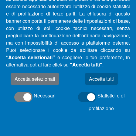
LETTURISTA/VERIFICATORE A TEMPO PIENO ED
essere necessario autorizzare l'utilizzo di cookie statistici
INDETERMINATO
e di profilazione di terze parti. La chiusura di questo
banner comporta il permanere delle impostazioni di base,
con utilizzo di soli cookie tecnici necessari, senza
ATTIVATO IL SERVIZIO DI STAMPA FATTURE DA
pregiudicare la continuazione dell'ordinaria navigazione,
SPORTELLO ON LINE
ma con impossibilità di accesso a piattaforme esterne.
Puoi selezionare i cookie da abilitare cliccando su
SELEZIONE PUBBLICA PERSONALE ACA SPA IN
“Accetta selezionati”
e scegliere le tue preferenze, in
HOUSE PROVIDING - RINVIO DATA E ORARIO ESAMI
alternativa potrai fare click su
"Accetta tutti"
.
Accetta selezionati
NON UTILIZZARE BOLLETTINI IN BIANCO PER
PAGAMENTI
Necessari
Statistici e di
SELEZIONE PUBBLICA PERSONALE ACA SPA IN
profilazione
HOUSE PROVIDING - diario prove d'esame
SELEZIONE PUBBLICA PERSONALE ACA SPA IN
HOUSE PROVIDING