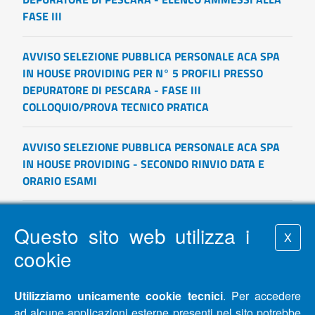
FASE III
AVVISO SELEZIONE PUBBLICA PERSONALE ACA SPA
IN HOUSE PROVIDING PER N° 5 PROFILI PRESSO
DEPURATORE DI PESCARA - FASE III
COLLOQUIO/PROVA TECNICO PRATICA
AVVISO SELEZIONE PUBBLICA PERSONALE ACA SPA
IN HOUSE PROVIDING - SECONDO RINVIO DATA E
ORARIO ESAMI
ATTIVATO IL NUOVO SERVIZIO PER RICEVERE LE
Questo sito web utilizza i
FATTURE VIA E-MAIL
X
cookie
AVVISO DI REVOCA BANDO DI CONCORSO PUBBLICO
PROTOCOLLO N. 21266 DEL 09/11/2018 PER LA
Utilizziamo unicamente cookie tecnici
. Per accedere
COPERTURA DI N. 6 POSTI DI
ad alcune applicazioni esterne presenti nel sito potrebbe