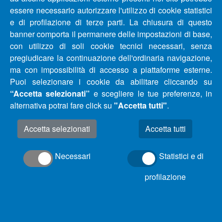
essere necessario autorizzare l'utilizzo di cookie statistici
AGGIORNAMENTO – COMUNICATO INTERRUZIONE E
e di profilazione di terze parti. La chiusura di questo
RIDUZIONE IDRICHE COMUNI PROVINCIA DI
banner comporta il permanere delle impostazioni di base,
PESCARA E CHIETI DAL 25/09/2020 AL 29/09/2020
con utilizzo di soli cookie tecnici necessari, senza
pregiudicare la continuazione dell'ordinaria navigazione,
ma con impossibilità di accesso a piattaforme esterne.
AGGIORNAMENTO – COMUNICATO INTERRUZIONE E
Puoi selezionare i cookie da abilitare cliccando su
RIDUZIONE IDRICHE COMUNI PROVINCIA DI
“Accetta selezionati”
e scegliere le tue preferenze, in
PESCARA, CHIETI E TERAMO DAL 22/09/2020 AL
alternativa potrai fare click su
"Accetta tutti"
.
25/09/2020
Accetta selezionati
AGGIORNAMENTO APERTURA UFFICIO CLIENTI E
SPORTELLI DI ACA SPA DI SILVI (TE)
Necessari
Statistici e di
profilazione
COMUNICATO INTERRUZIONE IDRICA COMUNE DI
MONTESILVANO (PE)
AGGIORNAMENTO – COMUNICATO INTERRUZIONE E